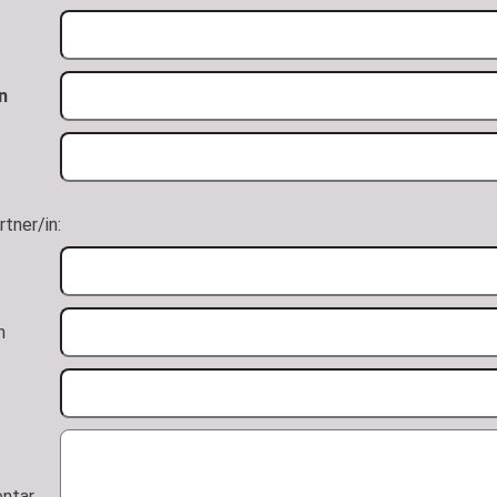
n
tner/in:
n
ntar