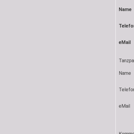
Name
Telefo
eMail
Tanzpar
Name
Telefo
eMail
Komme